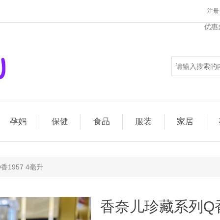
注册
优惠多
孕妈
保健
食品
服装
家居
1957 4毫升
香奈儿珍藏系列Q香