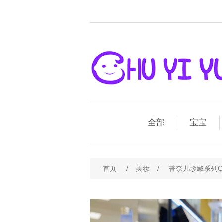
全部
宝宝
首页
/
美妆
/
香奈儿珍藏系列Q香