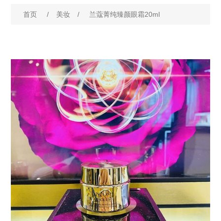
首页
/
美妆
/
兰蔻菁纯臻颜眼霜20ml